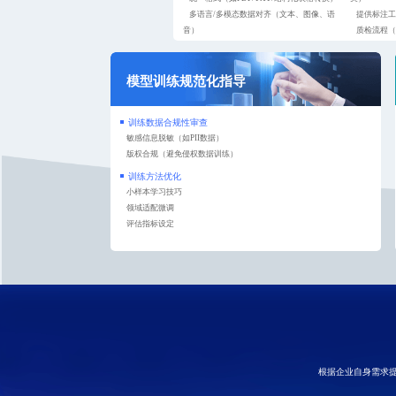
多语言/多模态数据对齐（文本、图像、语
提供标注工
音）
质检流程（
模型训练规范化指导
训练数据合规性审查
敏感信息脱敏（如PII数据）
版权合规（避免侵权数据训练）
训练方法优化
小样本学习技巧
领域适配微调
评估指标设定
根据企业自身需求