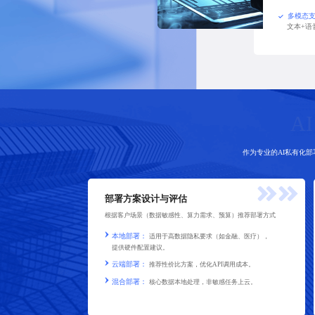
多模态
文本+语
A
作为专业的AI私有化
部署方案设计与评估
根据客户场景（数据敏感性、算力需求、预算）推荐部署方式
本地部署：
适用于高数据隐私要求（如金融、医疗），
提供硬件配置建议。
云端部署：
推荐性价比方案，优化API调用成本。
混合部署：
核心数据本地处理，非敏感任务上云。