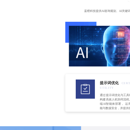
蓝橙科技提供AI咨询规划、AI关
提示词优化
CERT
UTILITY
通过提示词优化与工具
构建高效人机协同流程
端AI智能体部署， 
能与数据安全，并提供