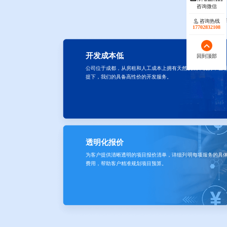
协同科技具备开
咨询热线
17702832108
开发成本低
回到顶部
公司位于成都，从房租和人工成本上拥有天然的成本优势，在
提下，我们的具备高性价的开发服务。
透明化报价
为客户提供清晰透明的项目报价清单，详细列明每项服务的具
费用，帮助客户精准规划项目预算。