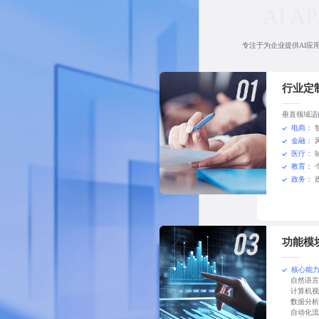
AI A
专注于为企业提供AI应
行业定
垂直领域适
电商：
金融：
医疗：
教育：
政务：
功能模
核心能
自然语
计算机视
数据分析
自动化流