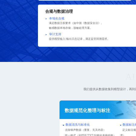
合规与数据治理
本地化合规
满足数据主权要求（如中国《数据安全法》。
敏感数据本地存储，脱敏处理方案。
审计支持
提供模型输入/输出日志记录，满足监管回溯需求。
A
我们提供从数据收集到模型设计，再到
数据规范化整理与标注
数据清洗与标准化
数据标注
去除噪声数据（重复、无关内容）
定义标注规
统一格式（如PDF/TXT/结构化表格转换）
类）